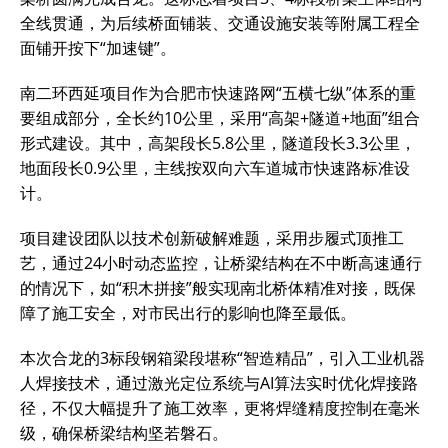
全线贯通，为后续桥面铺装、交通设施安装等附属工程全
面铺开按下“加速键”。
南二环西延项目作为合肥市快速路网“五横七纵”体系的重
要组成部分，全长约10公里，采用“高架+隧道+地面”组合
形式建设。其中，高架段长5.8公里，隧道段长3.3公里，
地面段长0.9公里，主线按双向六车道城市快速路标准设
计。
项目建设团队以技术创新破解难题，采用步履式顶推工
艺，通过24小时动态监控，让桥梁结构在不中断高速通行
的情况下，如“积木拼接”般实现南北桥体精准对接，既保
障了施工安全，对市民出行的影响也降至最低。
本次合龙的3标段钢箱梁段堪称“智造精品”，引入工业机器
人焊接技术，通过激光定位系统与AI算法实时优化焊接路
径，不仅大幅提升了施工效率，更将焊缝精度控制在毫米
级，确保桥梁结构坚若磐石。