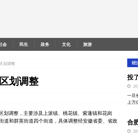
社会
民生
政务
文化
旅游
经
区划调整
投
区划调整
20
一旦
上万
行政区划调整，主要涉及上派镇、桃花镇、紫蓬镇和花岗
街道和群英街道四个街道‌，具体调整经安徽省委、省政
合
20