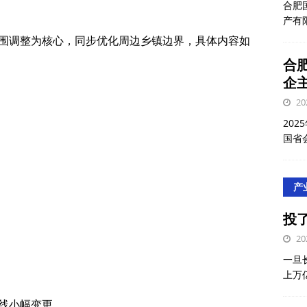
合肥
产有
围调整为核心，同步优化周边乡镇边界，具体内容如
合
企主
20
202
国省
产
投
20
一旦
上万
线小幅变更。