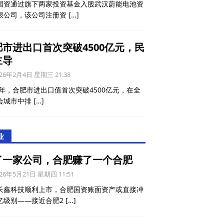
国资通过旗下两家投资基金入股武汉蔚能电池资
限公司，该公司注册资
[…]
肥市进出口首次突破4500亿元，民
导‌
26年2月4日 星期三 21:38
5年，合肥市进出口值‌首次突破4500亿元‌，在全
会城市中排
[…]
业
了一家公司，合肥赚了一个合肥
26年5月21日 星期四 11:51
长鑫科技顺利上市，合肥国资账面资产或直接冲
亿级别——接近合肥2
[…]