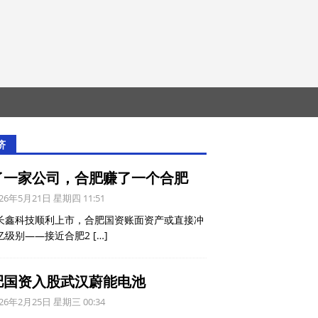
济
了一家公司，合肥赚了一个合肥
26年5月21日 星期四 11:51
长鑫科技顺利上市，合肥国资账面资产或直接冲
亿级别——接近合肥2
[…]
肥国资入股武汉蔚能电池
26年2月25日 星期三 00:34